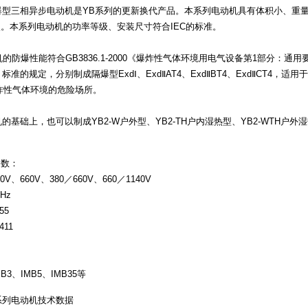
爆型三相异步电动机是YB系列的更新换代产品。本系列电动机具有体积小、重
。本系列电动机的功率等级、安装尺寸符合IEC的标准。
爆性能符合GB3836.1-2000《爆炸性气体环境用电气设备第1部分：通用要求
》标准的规定，分别制成隔爆型ExdⅠ、ExdⅡAT4、ExdⅡBT4、ExdⅡCT4，
爆炸性气体环境的危险场所。
基础上，也可以制成YB2-W户外型、YB2-TH户内湿热型、YB2-WTH户外湿
参数：
V、660V、380／660V、660／1140V
Hz
55
411
B3、IMB5、IMB35等
3系列电动机技术数据