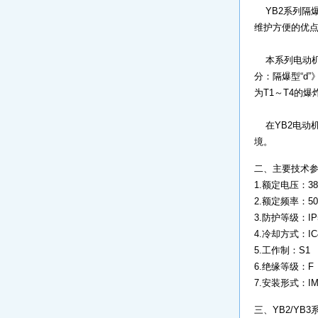
YB2系列隔
维护方便的优点
本系列电动机的防
分：隔爆型“d”
为T1～T4的
在YB2电动机的
境。
二、主要技术
1.额定电压：380
2.额定频率：50
3.防护等级：IP
4.冷却方式：IC
5.工作制：S1
6.绝缘等级：F
7.安装形式：IM
三、YB2/YB