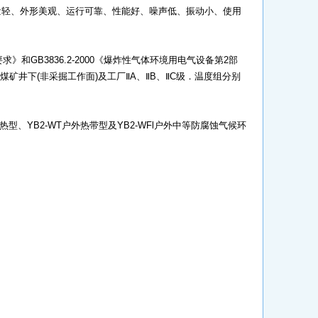
量轻、外形美观、运行可靠、性能好、噪声低、振动小、使用
》和GB3836.2-2000《爆炸性气体环境用电气设备第2部
适用于煤矿井下(非采掘工作面)及工厂ⅡA、ⅡB、ⅡC级．温度组分别
热型、YB2-WT户外热带型及YB2-WFl户外中等防腐蚀气候环