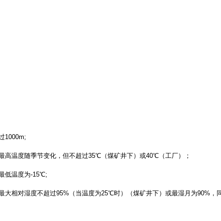
1000m;
最高温度随季节变化，但不超过35℃（煤矿井下）或40℃（工厂）；
低温度为-15℃;
最大相对湿度不超过95%（当温度为25℃时）（煤矿井下）或最湿月为90%，