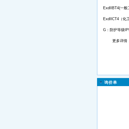
ExdIIBT4(一
ExdIICT4
G：防护等级IP55
更多详情，
询价单