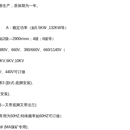
准生产，质保期为一年。
A：额定功率（如5.5KW ,132KW等）
2级—2900r/min；4级；6级等）
80V、660V、380/660V、660/1140V（
KV;6KV;10KV
V、440V可订做
B3 (卧式-底脚安装)、
兰安装)、
卧两用—又带底脚又带法兰)
用为50HZ;特殊频率如60HZ可订做）
I (MA煤矿专用)、